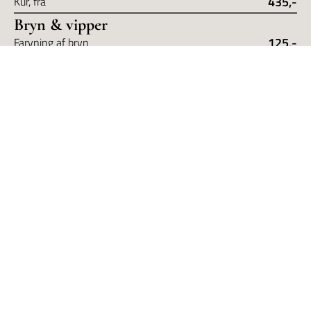
435,-
Kur, fra
Bryn & vipper
125,-
Farvning af bryn
155,-
Farvning af vipper
355,-
Ret og farve af bryn og vipper
Opsætning
1535,-
Opsætning pr. time, brud inkl. prøve
Herre
125,-
Skæg
Øvrige behandlinger
395,-
Vask, kort hår
535,-
Vask, langt hår
435,-
Make-up, fra
665,-
Styling, fest
Book tid 